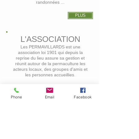
randonnées ...
PLUS
L'ASSOCIATION
Les PERMAVILLARDS est une
association loi 1901 qui depuis la
reprise du lieu assure sa gestion et
réunit autour de la permaculture les
acteurs locaux, des groupes d'amis et
les personnes accueillies
.
PLUS
Phone
Email
Facebook
© 2018 par Maixent Morel et les
PERMAVILLARDS. Créé avec
Wix.com